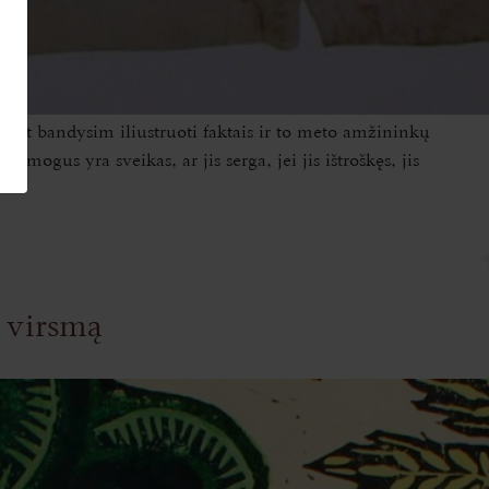
, bet bandysim iliustruoti faktais ir to meto amžininkų
ogus yra sveikas, ar jis serga, jei jis ištroškęs, jis
 virsmą