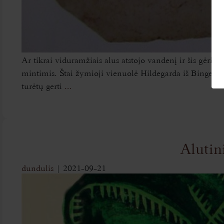
Ar tikrai viduramžiais alus atstojo vandenį ir šis gėri
mintimis. Štai žymioji vienuolė Hildegarda iš Bingeno 1
turėtų gerti
…
Alutin
dundulis
|
2021-09-21