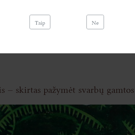
Taip
Ne
mas buvo vartotas kasdien? Į šį klausimą tiesmukai neatsakysim
150 m . savo veikale “Physica Sacra” pažymi : „Nesvarbu, ar žm
is – skirtas pažymėt svarbų gamtos