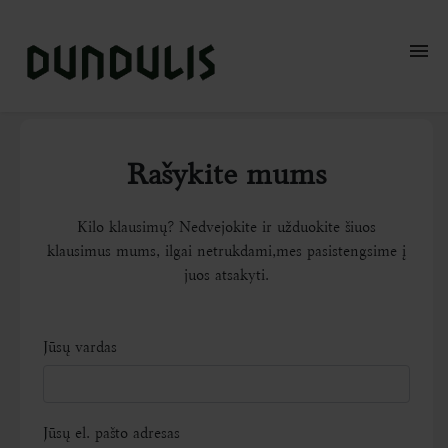
_________________________
Krautuvė
Rašykite mums
Produktai
Kur paragauti?
Kilo klausimų? Nedvejokite ir užduokite šiuos
klausimus mums, ilgai netrukdami,mes pasistengsime į
Naujienos
juos atsakyti.
Alaus istorijos
Jūsų vardas
Kontaktai
english
Jūsų el. pašto adresas