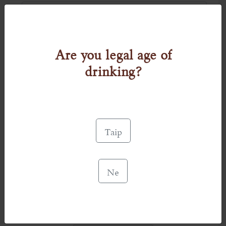
Žinutės tema
Are you legal age of
drinking?
Žinutė
Taip
Ne