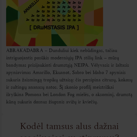
ABRAKADABRA – Dunduliui kiek nebūdingas, tačiau
intriguojantis posūkis moderniųjų IPA stilių link – mūsų
bandymas prisijaukinti drumstąją NEIPA. Vėlyvasis ir šaltasis
apyniavimas Amarillo, Ekuanot, Sabro bei Idaho 7 apyniais
sukuria žaismingą tropikų užtaisą: čia persipina citrusų, kokosų
ir sultingų ananasų natos. Šį skonio profilį meistriškai
išryškina Pomona bei London Fog mielės, o aksominį, drumstą
kūną sukuria dosnus žiupsnis avižų ir kviečių.
Kodėl tamsus alus dažnai
asocijuojasi su stiprumu?