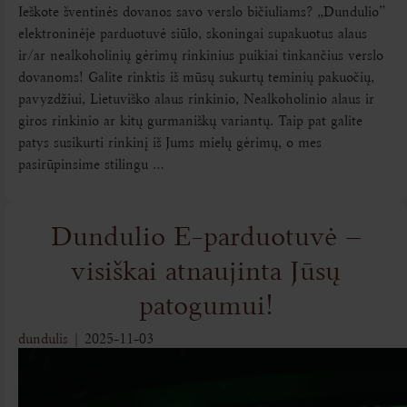
Ieškote šventinės dovanos savo verslo bičiuliams? „Dundulio”
elektroninėje parduotuvė siūlo, skoningai supakuotus alaus
ir/ar nealkoholinių gėrimų rinkinius puikiai tinkančius verslo
dovanoms! Galite rinktis iš mūsų sukurtų teminių pakuočių,
pavyzdžiui, Lietuviško alaus rinkinio, Nealkoholinio alaus ir
giros rinkinio ar kitų gurmaniškų variantų. Taip pat galite
patys susikurti rinkinį iš Jums mielų gėrimų, o mes
pasirūpinsime stilingu
…
Dundulio E-parduotuvė –
visiškai atnaujinta Jūsų
patogumui!
dundulis
|
2025-11-03