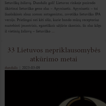
lietuviškų žaliavų. Dundulis gali! Lietuvos rinkoje pasirodo
iškirtinai lietuviško geno alus – Apyniuotis. Apyniuotis – tai
šiuolaikinės alaus scenos antagonistas, savotiška lietuviška IPA
versija. Priešingai nei kiti alūs, kurie bando mūsų receptorius
nustebinti įmantriais, egzotiškais užjūrio skoniais, šis alus kilęs
iš vietinių žaliavų – lietuviško
…
33 Lietuvos nepriklausomybės
atkūrimo metai
dundulis
|
2023-03-09