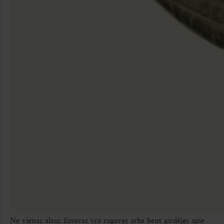
Ne vienas alaus žinovas yra ragavęs arba bent girdėjęs apie