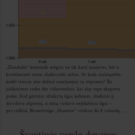
„Dundulio“ komanda mėgsta ne tik kurti naujoves, bet ir
kvestionuoti senus aludarystės mitus. Ar kada susimąstėte,
kodėl tamsus alus dažnai asocijuojasi su stiprumu? Šis
įsitikinimas rados dar viduramžiais, kai alus tapo eksporto
preke. Kad gėrimas atlaikytų ilgas keliones, aludariai jį
darydavo stipresnį, o misą virdavo neįtikėtinai ilgai –
pavyzdžiui, Braunšveigo „Mumme“ virdavo iki 6 valandų,
…
Šventinės verslo dovanos