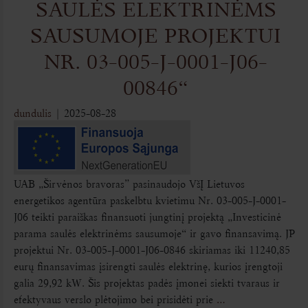
SAULĖS ELEKTRINĖMS
SAUSUMOJE PROJEKTUI
NR. 03-005-J-0001-J06-
00846“
dundulis
|
2025-08-28
UAB „Širvėnos bravoras” pasinaudojo VšĮ Lietuvos
energetikos agentūra paskelbtu kvietimu Nr. 03-005-J-0001-
J06 teikti paraiškas finansuoti jungtinį projektą „Investicinė
parama saulės elektrinėms sausumoje“ ir gavo finansavimą. JP
projektui Nr. 03-005-J-0001-J06-0846 skiriamas iki 11240,85
eurų finansavimas įsirengti saulės elektrinę, kurios įrengtoji
galia 29,92 kW. Šis projektas padės įmonei siekti tvaraus ir
efektyvaus verslo plėtojimo bei prisidėti prie
…