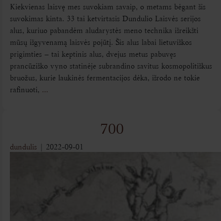
Kiekvienas laisvę mes suvokiam savaip, o metams bėgant šis
suvokimas kinta. 33 tai ketvirtasis Dundulio Laisvės serijos
alus, kuriuo pabandėm aludarystės meno technika išreikšti
mūsų išgyvenamą laisvės pojūtį. Šis alus labai lietuviškos
prigimties – tai keptinis alus, dvejus metus pabuvęs
prancūziško vyno statinėje subrandino savitus kosmopolitiškus
bruožus, kurie laukinės fermentacijos dėka, išrodo ne tokie
rafinuoti,
…
700
dundulis
|
2022-09-01