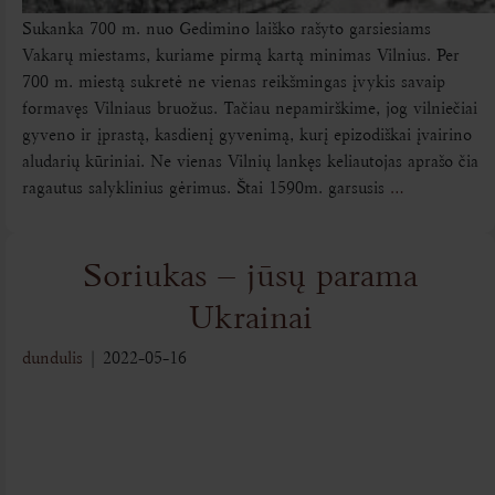
Sukanka 700 m. nuo Gedimino laiško rašyto garsiesiams
Vakarų miestams, kuriame pirmą kartą minimas Vilnius. Per
700 m. miestą sukretė ne vienas reikšmingas įvykis savaip
formavęs Vilniaus bruožus. Tačiau nepamirškime, jog vilniečiai
gyveno ir įprastą, kasdienį gyvenimą, kurį epizodiškai įvairino
aludarių kūriniai. Ne vienas Vilnių lankęs keliautojas aprašo čia
ragautus salyklinius gėrimus. Štai 1590m. garsusis
…
Soriukas – jūsų parama
Ukrainai
dundulis
|
2022-05-16