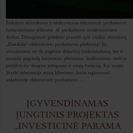
Siekdami sklandesnio ir efektyvesnio elekroninės parduotuvės
funkcianalumo atlikome el. parduotuvės modernizavimo
darbus. Džiaugiamės galėdami pranešti apie visiškai atnaujintą
„Dundulio“ elektroninės parduotuvės platformą! Šis
atnaujinimas ne tik pagerina dabartinį funkcionalumą, bet ir
paruošia pagrindą būsimiems plėtiniams, leidžiantiems ateityje
pasiūlyti dar daugiau patogumo ir naujų funkcijų. Kas naujo:
Svarbi informacija mūsų klientams, kurie registravosi
ankstesnėje elektroninės parduotuvės
…
ĮGYVENDINAMAS
JUNGTINIS PROJEKTAS
„INVESTICINĖ PARAMA