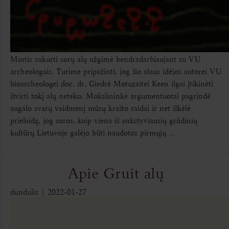
Mintis sukurti sorų alų užgimė bendradarbiaujant su VU
archeologais. Turime pripažinti, jog šio alaus idėjos autorei VU
bioarcheologei doc. dr. Giedrė Motuzaitei Keen ilgai įtikinėti
išvirti tokį alų neteko. Mokslininkė argumentuotai pagrindė
augalo svarų vaidmenį mūsų krašto raidai ir net iškėlė
prielaidą, jog soros, kaip viena iš ankstyviausių grūdinių
kultūrų Lietuvoje galėjo būti naudotos pirmųjų
…
Apie Gruit alų
dundulis
|
2022-01-27