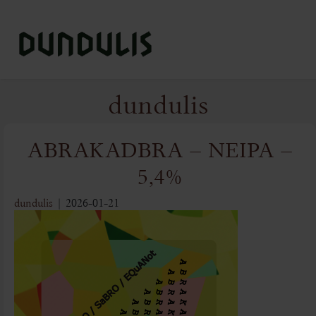
_________________________
dundulis
Krautuvė
Produktai
ABRAKADBRA – NEIPA –
Kur paragauti?
5,4%
Naujienos
dundulis
|
2026-01-21
Alaus istorijos
Kontaktai
english