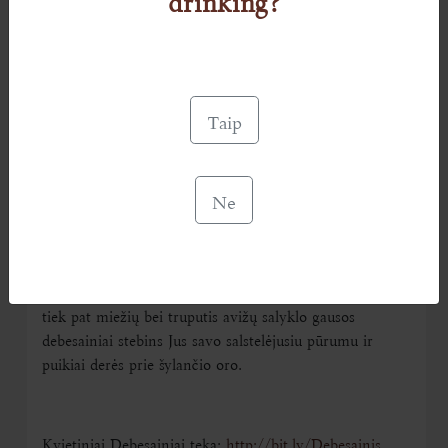
Taip
gaivūs pavasariniai vėjai vaikė niūrius debesis po
dangų, Dundulio bravoriai subrandino išties kitokį –
šviesų, ryškų, lengvą kviečio debesainį. Dabar atėjo
Ne
pats metas išleisti šį šviesuolį Lietuvos padangėn.
Sukošti į statines, kviečio debesainiai jau pajudėjo link
puikiausių Lietuvos aludžių, kurių kranais jie plauks į
jūsų stiklus. Lengvi – tik 4,2 % kritulių, ~ 40% kviečių,
tiek pat miežių bei truputis avižų salyklo gausos
debesainiai stebins Jus savo salstelėjusiu pūrumu ir
puikiai derės prie šylančio oro.
Kvietiniai Debesainiai teka:
http://bit.ly/Debesainis