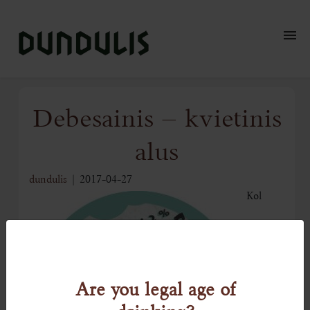
_________________________
Krautuvė
Debesainis – kvietinis
Produktai
alus
Kur paragauti?
dundulis
|
2017-04-27
Naujienos
Kol
Alaus istorijos
Kontaktai
english
Are you legal age of
drinking?